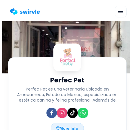
▾
Change language
Sign in
Register
Perfec Pet
Perfec Pet es una veterinaria ubicada en
Amecameca, Estado de México, especializada en
estética canina y felina profesional. Además de
ofrecer servicios de cuidado y embellecimiento
para mascotas, cuenta con una variedad de
accesorios diseñados para el bienestar y
comodidad de perros y gatos. También ofrece
repostería personalizada para consentir a las
More Info