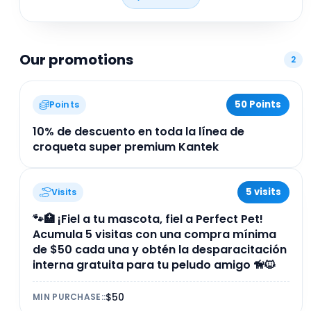
mascotas con productos saludables y deliciosos,
combinando cuidado integral y atención
especializada en un solo lugar.
Our promotions
2
50 Points
Points
10% de descuento en toda la línea de
croqueta super premium Kantek
5 visits
Visits
🐾🏥 ¡Fiel a tu mascota, fiel a Perfect Pet!
Acumula 5 visitas con una compra mínima
de $50 cada una y obtén la desparacitación
interna gratuita para tu peludo amigo 🦮🐱
$50
MIN PURCHASE:
: