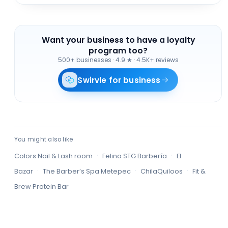
Want your business to have a loyalty
program too?
500+ businesses
·
4.9 ★ · 4.5K+ reviews
Swirvle for business
You might also like
·
·
Colors Nail & Lash room
Felino STG Barbería
El
·
·
·
Bazar
The Barber’s Spa Metepec
ChilaQuiloos
Fit &
Brew Protein Bar