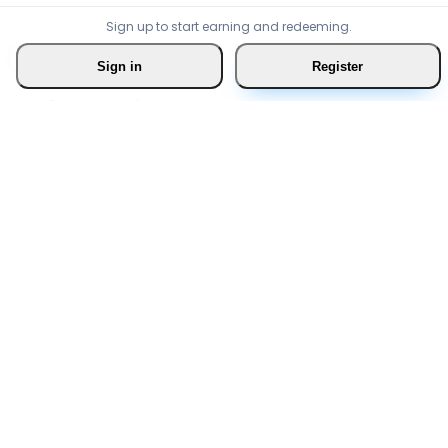
Sign up to start earning and redeeming.
Sign in
Register
Join Swirvle
We want you to be part of the new shopping experienc
you receive exclusive benefits in many businesess.
Ready to begin?