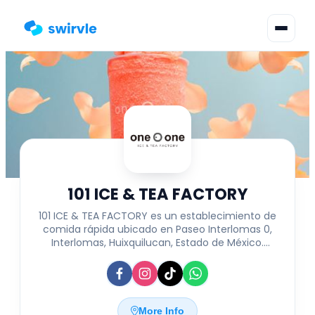
▾
Change language
Sign in
Register
101 ICE & TEA FACTORY
101 ICE & TEA FACTORY es un establecimiento de
comida rápida ubicado en Paseo Interlomas 0,
Interlomas, Huixquilucan, Estado de México.
Especializado en ofrecer una variedad de bebidas
refrescantes como té helado y opciones rápidas
para quienes buscan una pausa deliciosa y
práctica. Su ubicación estratégica en el Estado
de México facilita el acceso a clientes locales y
More Info