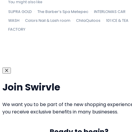
You might also like
·
·
SUPRA GOLD
The Barber’s Spa Metepec
INTERLOMAS CAR
·
·
·
WASH
Colors Nail & Lash room
ChilaQuiloos
101 ICE & TEA
FACTORY
Join Swirvle
We want you to be part of the new shopping experienc
you receive exclusive benefits in many businesess.
Ready to begin?