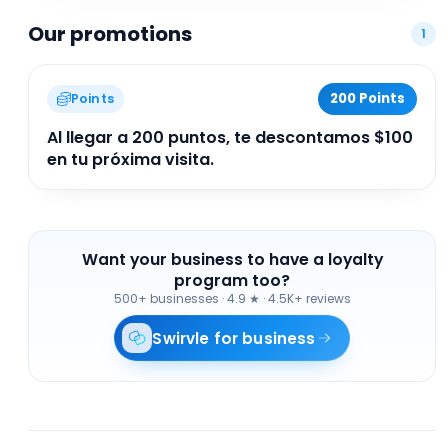
opción accesible y deliciosa para quienes buscan
Our promotions
calidad y sabor auténtico en cada bocado.
1
200 Points
Points
Al llegar a 200 puntos, te descontamos $100
en tu próxima visita.
Want your business to have a loyalty
program too?
500+ businesses
·
4.9 ★ · 4.5K+ reviews
Swirvle for business