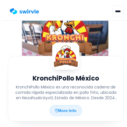
▾
Change language
Sign in
Register
KronchiPollo México
KronchiPollo México es una reconocida cadena de
comida rápida especializada en pollo frito, ubicada
en Nezahualcóyotl, Estado de México. Desde 2024,
ofrece una receta exclusiva que combina un
exterior crujiente con un interior jugoso,
More Info
garantizando una experiencia culinaria única y
sabrosa. Con ingredientes frescos y atención al
detalle, KronchiPollo México se posiciona como una