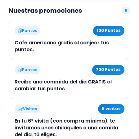
quienes buscan una experiencia culinaria rápida,
Nuestras promociones
deliciosa y auténtica en la CDMX.
6
100 Puntos
Puntos
Cafe americano gratis al canjear tus
puntos.
700 Puntos
Puntos
Recibe una commida del dia GRATIS al
cambiar tus puntos
6 visitas
Visitas
En tu 6ª visita (con compra mínima), te
invitamos unos chilaquiles o una comida
del dia, tú eliges.