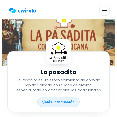
▾
Cambiar Idioma
Inicia Sesión
Regístrate
La pasadita
La Pasadita es un establecimiento de comida
rápida ubicado en Ciudad de México,
especializado en ofrecer platillos tradicionales
mexicanos con un toque moderno y accesible.
Situado en la Calle 1527 12a-6ta, San Juan de
Más Información
Aragón VI Secc, Gustavo A. Madero, La Pasadita se
destaca por su atención cercana y su menú
variado que satisface antojos locales, ideal para