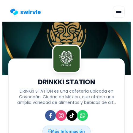
▾
Cambiar Idioma
Inicia Sesión
Regístrate
DRINKKI STATION
DRINKKI STATION es una cafetería ubicada en
Coyoacán, Ciudad de México, que ofrece una
amplia variedad de alimentos y bebidas de alta
calidad. Situada en Heroica Escuela Naval Militar
438 L1, San Francisco Culhuacan de Sta Ana, este
espacio combina un ambiente acogedor con
productos seleccionados para satisfacer todos
los gustos. Ideal para quienes buscan disfrutar de
Más Información