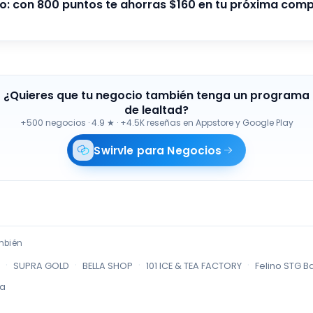
to: con 800 puntos te ahorras $160 en tu próxima comp
¿Quieres que tu negocio también tenga un programa
de lealtad?
+500 negocios
·
4.9 ★ · +4.5K reseñas en Appstore y Google Play
Swirvle para Negocios
mbién
·
·
·
·
SUPRA GOLD
BELLA SHOP
101 ICE & TEA FACTORY
Felino STG B
ca