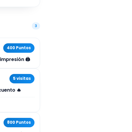
3
400 Puntos
impresión 🖨️
5 visitas
cuento 🔥
800 Puntos