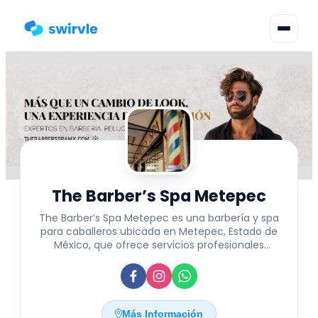
▾
Cambiar Idioma
Inicia Sesión
Regístrate
The Barber’s Spa Metepec
The Barber’s Spa Metepec es una barbería y spa
para caballeros ubicada en Metepec, Estado de
México, que ofrece servicios profesionales
especializados en el cuidado y estilismo
masculino. Con atención personalizada,
combinan técnicas tradicionales y modernas
para mantener y realzar la imagen personal de
sus clientes, proporcionando cortes de cabello,
Más Información