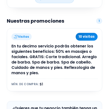
afilado de barba y tratamientos de spa en un
ambiente cómodo y exclusivo. Ideal para quienes
buscan calidad y estilo en un solo lugar.
Nuestras promociones
1
10 visitas
Visitas
En tu decimo servicio podrás obtener los
siguientes beneficios: 50% en masajes o
faciales. GRATIS: Corte tradicional. Arreglo
de barba. Spa de barba. Spa de cabello.
Cuidado de manos y pies. Reflexologia de
manos y pies.
$1
MÍN. DE COMPRA:
:
¿Quieres que tu negocio también tenga un