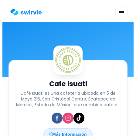
▾
Cambiar Idioma
Inicia Sesión
Regístrate
Cafe Isuatl
Café Isuatl es una cafetería ubicada en 5 de
Mayo 216, San Cristóbal Centro, Ecatepec de
Morelos, Estado de México, que combina café de
alta calidad con una oferta gastronómica
creativa. Este espacio acogedor invita a sus
visitantes a disfrutar momentos de relajación y
convivencia, ideal para quienes buscan un
ambiente tranquilo para trabajar, leer o compartir
Más Información