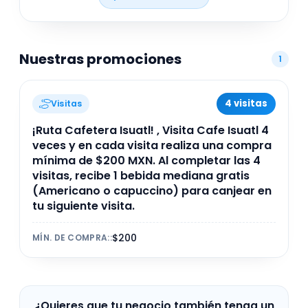
con amigos. Su compromiso es ofrecer una
experiencia auténtica y agradable en cada visita.
Nuestras promociones
1
4 visitas
Visitas
¡Ruta Cafetera Isuatl! , Visita Cafe Isuatl 4
veces y en cada visita realiza una compra
mínima de $200 MXN. Al completar las 4
visitas, recibe 1 bebida mediana gratis
(Americano o capuccino) para canjear en
tu siguiente visita.
$200
MÍN. DE COMPRA:
:
¿Quieres que tu negocio también tenga un