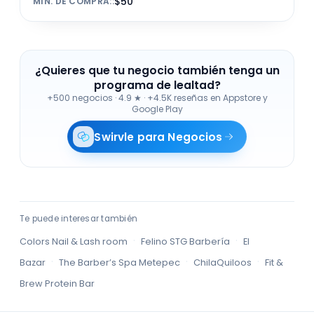
$50
MÍN. DE COMPRA:
:
¿Quieres que tu negocio también tenga un
programa de lealtad?
+500 negocios
·
4.9 ★ · +4.5K reseñas en Appstore y
Google Play
Swirvle para Negocios
Te puede interesar también
·
·
Colors Nail & Lash room
Felino STG Barbería
El
·
·
·
Bazar
The Barber’s Spa Metepec
ChilaQuiloos
Fit &
Brew Protein Bar