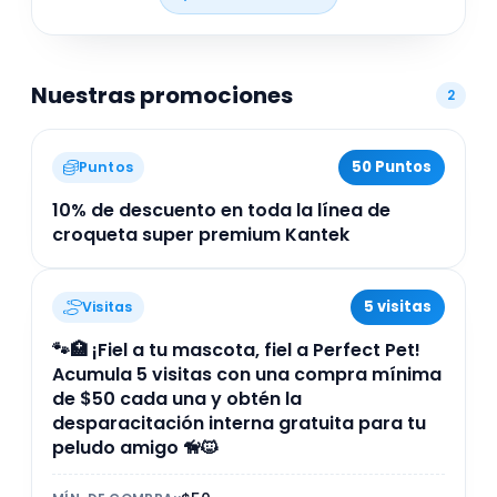
mascotas con productos saludables y deliciosos,
combinando cuidado integral y atención
especializada en un solo lugar.
Nuestras promociones
2
50 Puntos
Puntos
10% de descuento en toda la línea de
croqueta super premium Kantek
5 visitas
Visitas
🐾🏥 ¡Fiel a tu mascota, fiel a Perfect Pet!
Acumula 5 visitas con una compra mínima
de $50 cada una y obtén la
desparacitación interna gratuita para tu
peludo amigo 🦮🐱