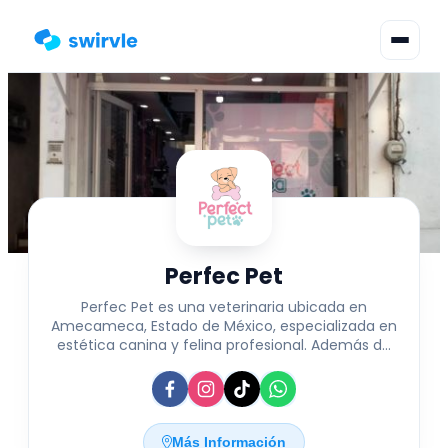
▾
Cambiar Idioma
Inicia Sesión
Regístrate
Perfec Pet
Perfec Pet es una veterinaria ubicada en
Amecameca, Estado de México, especializada en
estética canina y felina profesional. Además de
ofrecer servicios de cuidado y embellecimiento
para mascotas, cuenta con una variedad de
accesorios diseñados para el bienestar y
comodidad de perros y gatos. También ofrece
repostería personalizada para consentir a las
Más Información