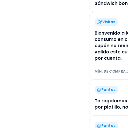
Sándwich boni
Visitas
Bienvenido a l
consumo en co
cupón no reem
valido este c
por cuenta.
MÍN. DE COMPRA:
:
Puntos
Te regalamos 
por platillo, 
Puntos