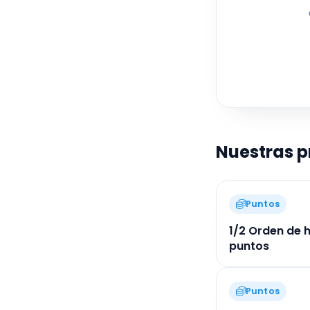
aco
gas
cali
q
Nuestras 
Puntos
1/2 Orden de h
puntos
Puntos