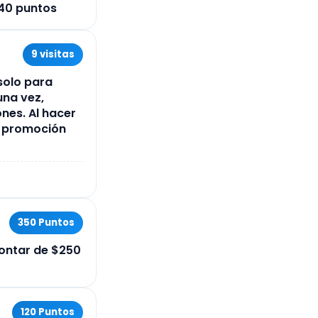
240 puntos
9 visitas
 solo para
na vez,
nes. Al hacer
o promoción
350 Puntos
contar de $250
120 Puntos