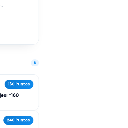
e
más,
y la
 para
e.
8
160 Puntos
jes! *160
240 Puntos