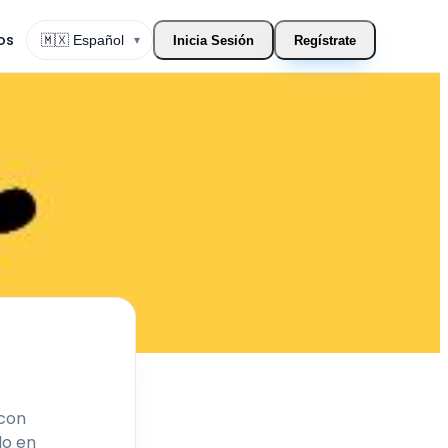
os
▾
Inicia Sesión
Regístrate
Cambiar Idioma
 con
do en