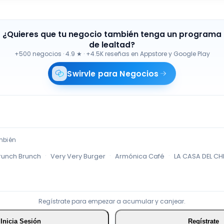
¿Quieres que tu negocio también tenga un programa
de lealtad?
+500 negocios
·
4.9 ★ · +4.5K reseñas en Appstore y Google Play
Swirvle para Negocios
mbién
·
·
·
runch Brunch
Very Very Burger
Armónica Café
LA CASA DEL CH
Regístrate para empezar a acumular y canjear.
Inicia Sesión
Regístrate