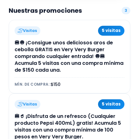
como a quienes prefieren opciones vegetarianas,
Nuestras promociones
destacándose por la calidad y el sabor en cada
3
platillo.
5 visitas
Visitas
🍔🧅 ¡Consigue unos deliciosos aros de
cebolla GRATIS en Very Very Burger
comprando cualquier entrada! 🧅🍔
Acumula 5 visitas con una compra mínima
de $150 cada una.
$150
MÍN. DE COMPRA:
:
5 visitas
Visitas
🍔🥤 ¡Disfruta de un refresco (Cualquier
producto Pepsi 400mL) gratis! Acumula 5
visitas con una compra mínima de 100
pesos en Very Very Burger.