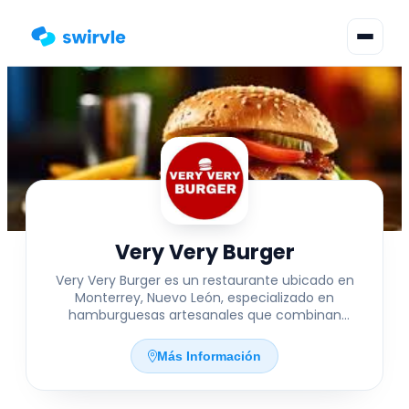
▾
Cambiar Idioma
Inicia Sesión
Regístrate
Very Very Burger
Very Very Burger es un restaurante ubicado en
Monterrey, Nuevo León, especializado en
hamburguesas artesanales que combinan
ingredientes frescos y sabores auténticos.
Situado en Río Missouri 555, Del Valle, ofrece un
Más Información
ambiente acogedor ideal para disfrutar de una
comida casual en familia o con amigos. Su menú
variado satisface tanto a amantes de la carne