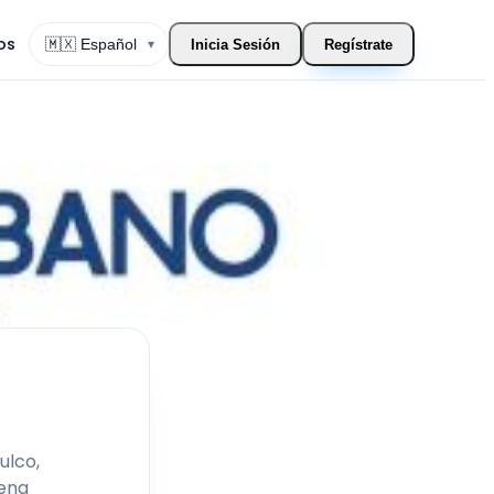
os
▾
Inicia Sesión
Regístrate
Cambiar Idioma
ulco,
lena