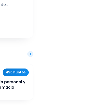
tos,
ría
ndar
d,
ubre
1
450 Puntos
o personal y
armacia