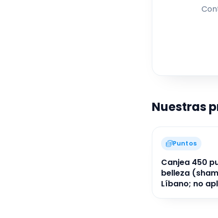
Con
pr
esp
a
gar
Nuestras 
Puntos
Canjea 450 pu
belleza (sham
Líbano; no apl