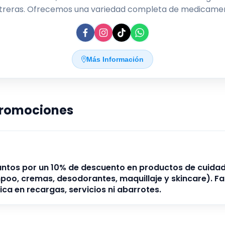
treras. Ofrecemos una variedad completa de medicamen
oductos de belleza y cuidado personal, además de aseso
ecializada para tu bienestar. Nuestro compromiso es bri
tención personalizada y soluciones integrales para tu salu
antizando calidad y confianza en cada visita. Ven y desc
Más Información
cómo Farmacia Libano puede apoyar tu cuidado diario.
promociones
ntos por un 10% de descuento en productos de cuidad
poo, cremas, desodorantes, maquillaje y skincare). F
ica en recargas, servicios ni abarrotes.