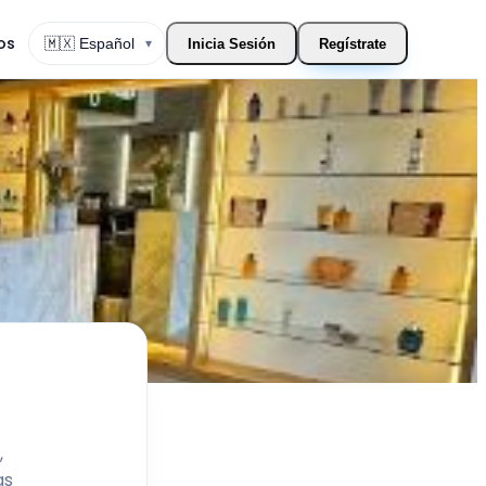
os
▾
Inicia Sesión
Regístrate
Cambiar Idioma
,
as