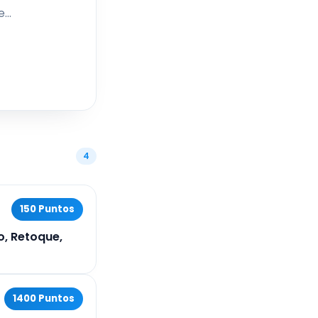
e
y
4
150 Puntos
o, Retoque,
1400 Puntos