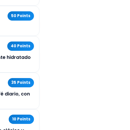
50 Points
40 Points
te hidratado
35 Points
é diario, con
10 Points