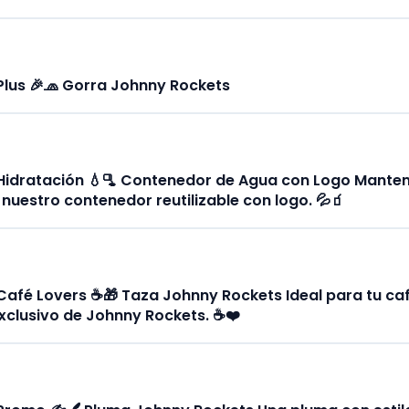
us 🎉🧢 Gorra Johnny Rockets
idratación 💧🫗 Contenedor de Agua con Logo Manten
 nuestro contenedor reutilizable con logo. 💦🧃
fé Lovers ☕️🎁 Taza Johnny Rockets Ideal para tu caf
xclusivo de Johnny Rockets. ☕️❤️