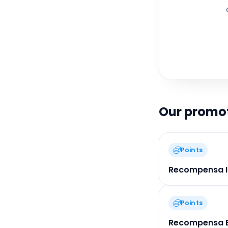
Mod
s
pa
bu
ca
Our promo
Points
Recompensa In
Points
Recompensa Bá