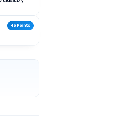
 clásico y
45 Points