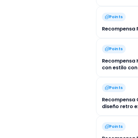
Points
Recompensa Pl
Points
Recompensa H
con estilo con
Points
Recompensa Ca
diseño retro e
Points