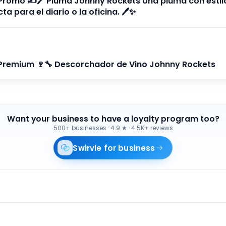
omo ✍️🖊️ Pluma Johnny Rockets Una pluma con estilo
ta para el diario o la oficina. 🖊️✨
remium 🍷🔧 Descorchador de Vino Johnny Rockets
Want your business to have a loyalty program too?
500+ businesses
·
4.9 ★ · 4.5K+ reviews
Swirvle for business