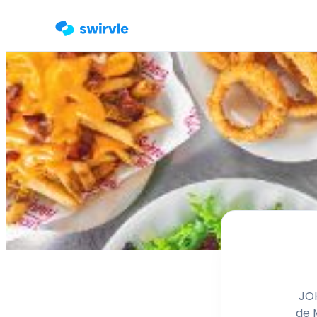
JO
de 