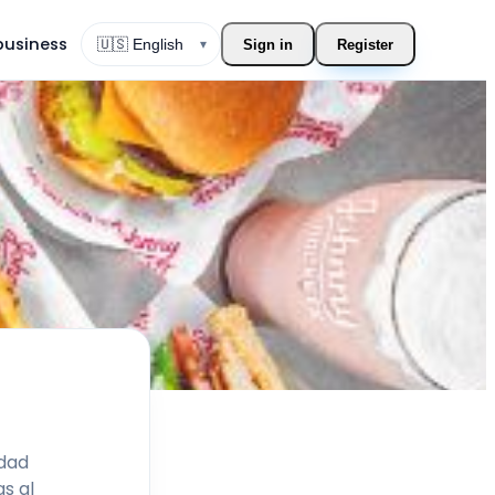
 business
▾
Sign in
Register
Change language
dad
s al