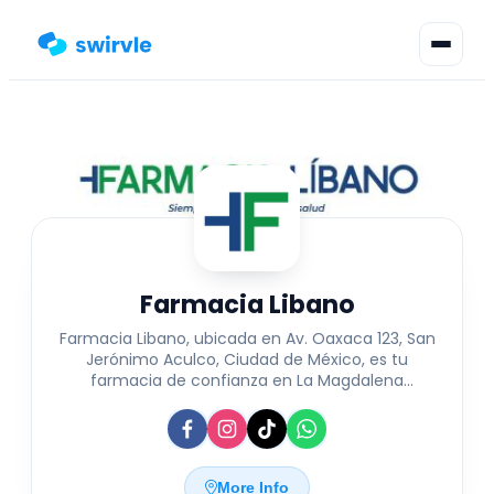
▾
Change language
Sign in
Register
Farmacia Libano
Farmacia Libano, ubicada en Av. Oaxaca 123, San
Jerónimo Aculco, Ciudad de México, es tu
farmacia de confianza en La Magdalena
Contreras. Ofrecemos una variedad completa de
medicamentos, productos de belleza y cuidado
personal, además de asesoría especializada para
tu bienestar. Nuestro compromiso es brindar
atención personalizada y soluciones integrales
More Info