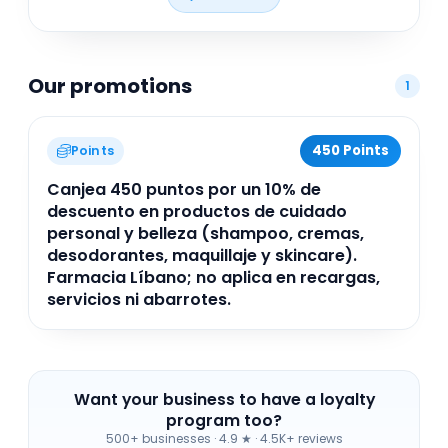
para tu salud, garantizando calidad y confianza
en cada visita. Ven y descubre cómo Farmacia
Libano puede apoyar tu cuidado diario.
Our promotions
1
450 Points
Points
Canjea 450 puntos por un 10% de
descuento en productos de cuidado
personal y belleza (shampoo, cremas,
desodorantes, maquillaje y skincare).
Farmacia Líbano; no aplica en recargas,
servicios ni abarrotes.
Want your business to have a loyalty
program too?
500+ businesses
·
4.9 ★ · 4.5K+ reviews