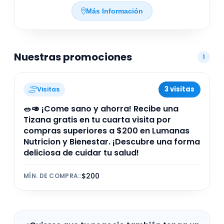
nutrición profesional, enfocadas en equilibrar
cuerpo, mente y emociones. Este espacio en
Más Información
México busca brindar bienestar completo,
combinando alimentación saludable con
prácticas que fomentan la salud física y mental.
Nuestras promociones
1
3 visitas
Visitas
🥗🥑 ¡Come sano y ahorra! Recibe una
Tizana gratis en tu cuarta visita por
compras superiores a $200 en Lumanas
Nutricion y Bienestar. ¡Descubre una forma
deliciosa de cuidar tu salud!
$200
MÍN. DE COMPRA:
: