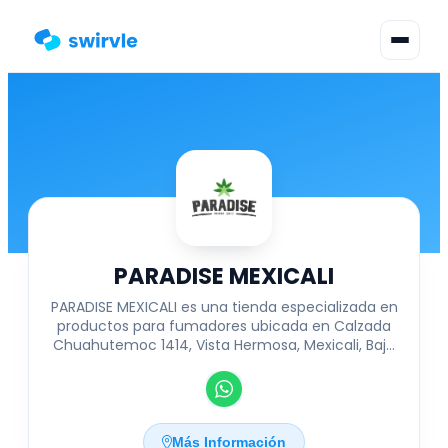
▾
Cambiar Idioma
Inicia Sesión
Regístrate
PARADISE MEXICALI
PARADISE MEXICALI es una tienda especializada en
productos para fumadores ubicada en Calzada
Chuahutemoc 1414, Vista Hermosa, Mexicali, Baja
California. Ofrecemos una amplia variedad de
artículos de alta calidad, desde pipas y
vaporizadores hasta accesorios y productos
relacionados, atendiendo a las necesidades de
clientes locales y visitantes. Nuestro compromiso
Más Información