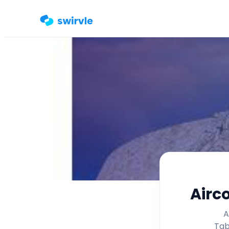
Airc
A
Tab