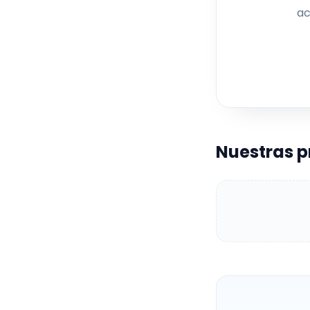
ac
man
co
tra
e
Nuestras 