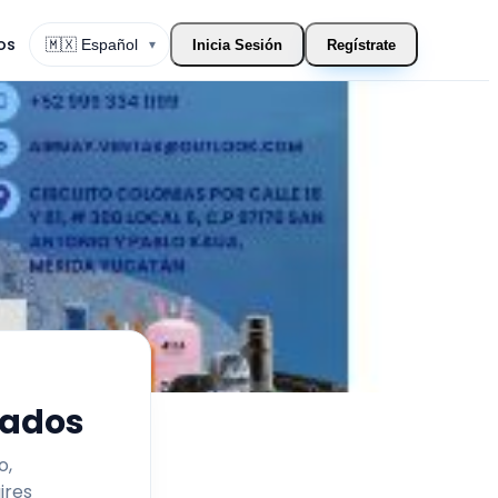
os
▾
Inicia Sesión
Regístrate
Cambiar Idioma
nados
o,
ires