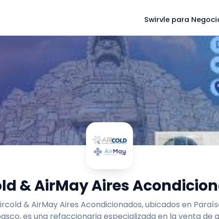
Swirvle para Negoci
old & AirMay Aires Acondicio
ircold & AirMay Aires Acondicionados, ubicados en Paraís
asco, es una refaccionaria especializada en la venta de a