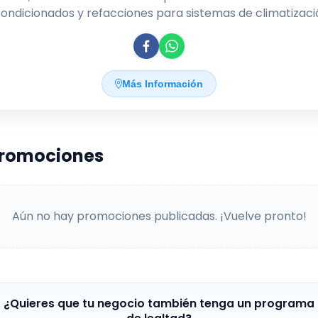
ondicionados y refacciones para sistemas de climatizaci
Ofrecemos productos de alta calidad para uso residencial
comercial e industrial, junto con servicios de instalación,
tenimiento y asesoramiento técnico personalizado. Nue
mpromiso es garantizar ambientes frescos y confortable
Más Información
vés de soluciones eficientes y duraderas, respaldadas po
quipo profesional dedicado a satisfacer las necesidades 
nuestros clientes en todo momento.
promociones
Aún no hay promociones publicadas. ¡Vuelve pronto!
¿Quieres que tu negocio también tenga un programa