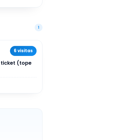
1
6 visitas
 ticket (tope