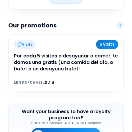
accesible, ideal para quienes buscan calidad y
sabor en un ambiente cómodo dentro del hotel
Krystal Urban Monterrey.
Our promotions
1
5 visits
Visits
Por cada 5 visitas a desayunar o comer, te
damos una gratis (una comida del día, o
bufet o un desayuno bufet!
$219
MIN PURCHASE:
:
Want your business to have a loyalty
program too?
500+ businesses
·
4.9 ★ · 4.5K+ reviews