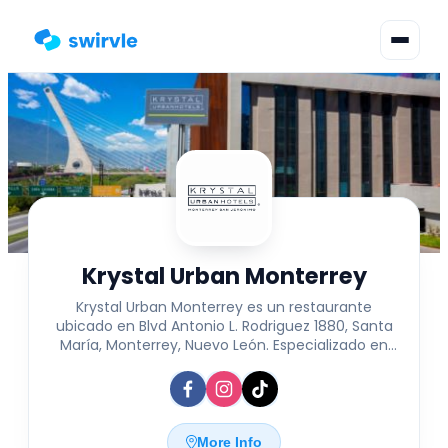
▾
Change language
Sign in
Register
Krystal Urban Monterrey
Krystal Urban Monterrey es un restaurante
ubicado en Blvd Antonio L. Rodriguez 1880, Santa
María, Monterrey, Nuevo León. Especializado en
desayunos buffet y menús del día para la
comida, ofrece opciones frescas y variadas para
todos los gustos. Los miércoles y jueves cuentan
con un buffet especial que permite disfrutar de
una experiencia gastronómica diversa y
More Info