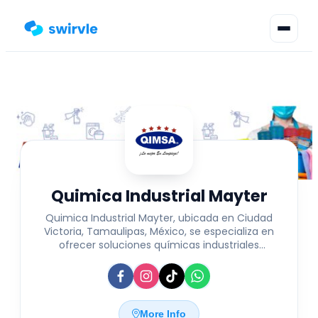
▾
Change language
Sign in
Register
Quimica Industrial Mayter
Quimica Industrial Mayter, ubicada en Ciudad
Victoria, Tamaulipas, México, se especializa en
ofrecer soluciones químicas industriales
adaptadas a diversas necesidades del sector.
Con un enfoque en calidad y eficiencia,
proporciona productos y servicios diseñados para
optimizar procesos industriales, garantizando
seguridad y cumplimiento normativo. Su
More Info