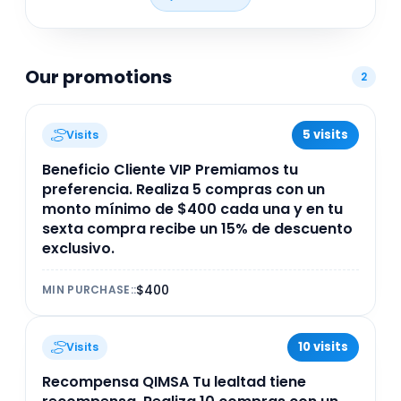
compromiso con la innovación y el servicio
personalizado la convierte en un aliado confiable
para empresas que buscan mejorar su
productividad y sostenibilidad en la región.
Our promotions
2
5 visits
Visits
Beneficio Cliente VIP Premiamos tu
preferencia. Realiza 5 compras con un
monto mínimo de $400 cada una y en tu
sexta compra recibe un 15% de descuento
exclusivo.
$400
MIN PURCHASE:
:
10 visits
Visits
Recompensa QIMSA Tu lealtad tiene