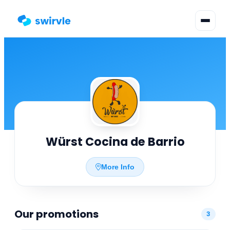
▾
Change language
Sign in
Register
Würst Cocina de Barrio
More Info
Our promotions
3