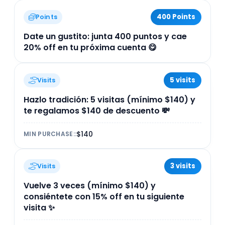
400 Points
Points
Date un gustito: junta 400 puntos y cae
20% off en tu próxima cuenta 😋
5 visits
Visits
Hazlo tradición: 5 visitas (mínimo $140) y
te regalamos $140 de descuento 💸
$140
MIN PURCHASE:
:
3 visits
Visits
Vuelve 3 veces (mínimo $140) y
consiéntete con 15% off en tu siguiente
visita ✨