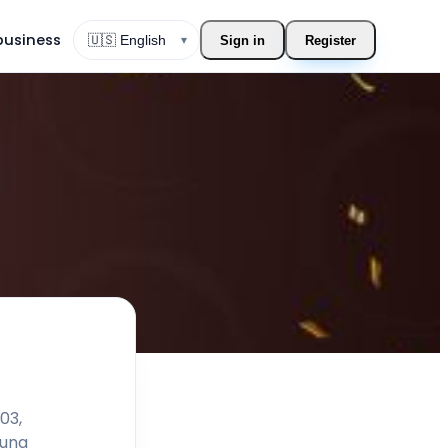
 business
▾
Sign in
Register
Change language
03,
 una