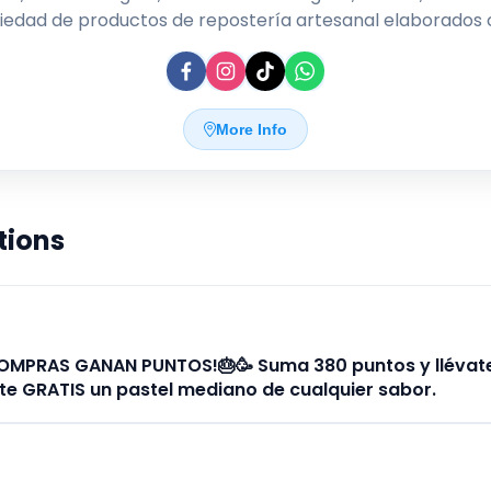
iedad de productos de repostería artesanal elaborados
redientes frescos y técnicas tradicionales. Especializado
asteles, panes y postres caseros, brindan una experienc
uténtica y deliciosa para quienes buscan calidad y sabor 
a bocado. Su compromiso es crear productos horneados
More Info
dicación, que recuerdan el sabor de la repostería hecha
casa.
tions
OMPRAS GANAN PUNTOS!🎂🥳 Suma 380 puntos y llévat
 GRATIS un pastel mediano de cualquier sabor.