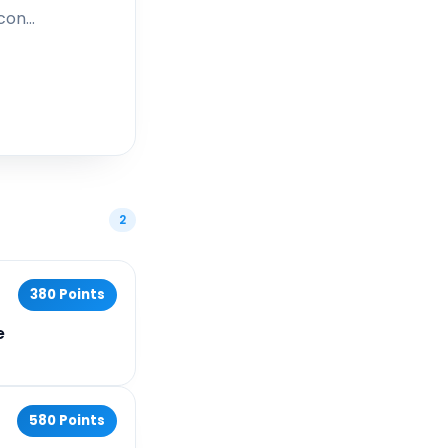
 con
s en
ia
en
 con
 en
2
380 Points
e
580 Points