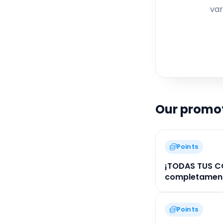
var
ing
p
a
cad
de
Our promo
Points
¡TODAS TUS C
completamente
Points