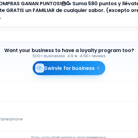
OMPRAS GANAN PUNTOS!🎂🥳 Suma 580 puntos y llévat
 GRATIS un FAMILIAR de cualquier sabor. (excepto ore
.
Want your business to have a loyalty program too?
500+ businesses
·
4.9 ★ · 4.5K+ reviews
Swirvle for business
Paneamore
Sign up to start earning and redeeming.