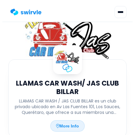
▾
Change language
Sign in
Register
LLAMAS CAR WASH/ JAS CLUB
BILLAR
LLAMAS CAR WASH / JAS CLUB BILLAR es un club
privado ubicado en Av Las Fuentes 101, Los Sauces,
Querétaro, que ofrece a sus miembros una
experiencia exclusiva con beneficios únicos. Al
formar parte de esta comunidad, los usuarios
More Info
acumulan puntos con cada servicio y producto,