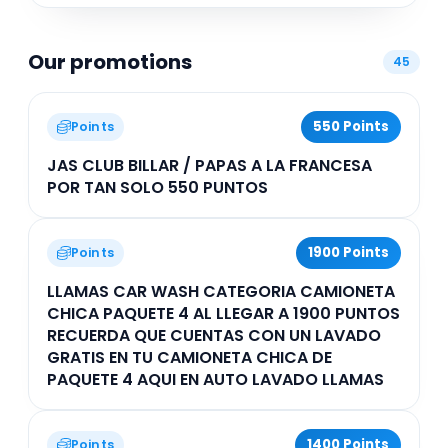
disfrutando de promociones especiales
diseñadas para mejorar su experiencia. Con
políticas claras para garantizar calidad, este club
Our promotions
combina servicios de lavado de autos y
45
entretenimiento en billar, creando un espacio
ideal para socios en Querétaro.
550 Points
Points
JAS CLUB BILLAR / PAPAS A LA FRANCESA
POR TAN SOLO 550 PUNTOS
1900 Points
Points
LLAMAS CAR WASH CATEGORIA CAMIONETA
CHICA PAQUETE 4 AL LLEGAR A 1900 PUNTOS
RECUERDA QUE CUENTAS CON UN LAVADO
GRATIS EN TU CAMIONETA CHICA DE
PAQUETE 4 AQUI EN AUTO LAVADO LLAMAS
1400 Points
Points