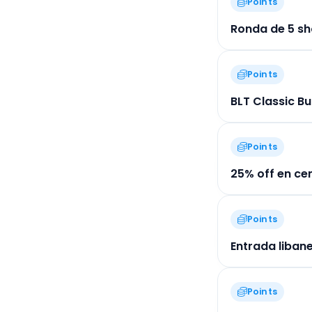
Points
Ronda de 5 sh
Points
BLT Classic B
Points
25% off en ce
Points
Entrada libane
Points