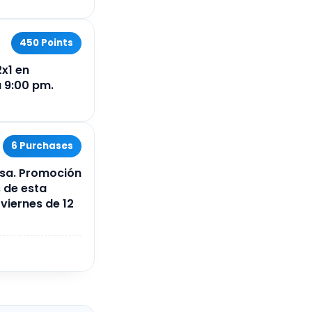
450 Points
x1 en
a 9:00 pm.
6 Purchases
asa. Promoción
s de esta
 viernes de 12