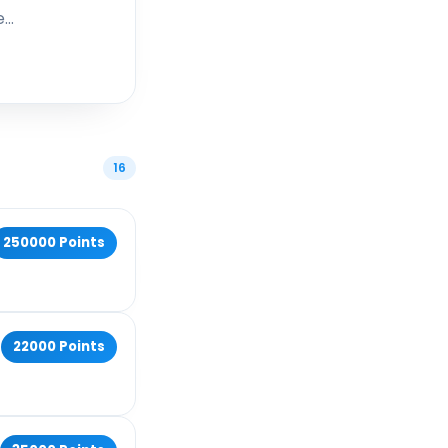
e
tro
tes
er
 una
 la
16
250000 Points
22000 Points