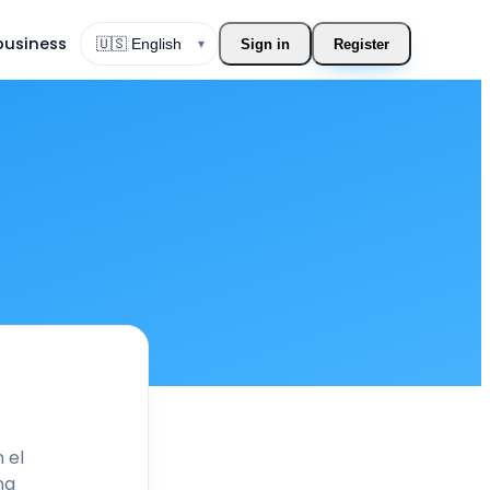
 business
▾
Sign in
Register
Change language
 el
na