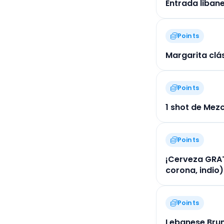
Entrada liban
Points
Margarita clás
Points
1 shot de Mez
Points
¡Cerveza GRAT
corona, indio)
Points
Lebanese Brun