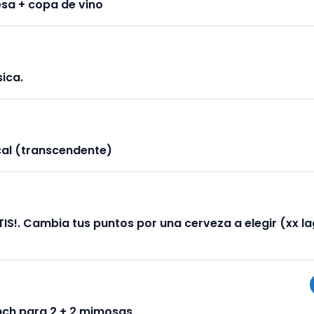
esa + copa de vino
ica.
cal (transcendente)
IS!. Cambia tus puntos por una cerveza a elegir (xx l
ch para 2 + 2 mimosas