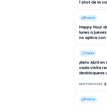
1 shot de la 
Points
Happy Hour de
lunes a jueves
no aplica con
Visits
¡Reto Abril en
cada visita r
desbloqueas un
$
MIN PURCHASE:
:
Points