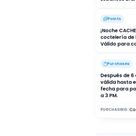
Points
¡Noche CACHE:
coctelería de 
Válido para c
Purchases
Después de 6 
válida hasta e
fecha para pod
a 3 PM.
Co
PURCHASING:
: