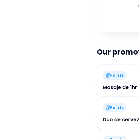
in
com
f
tod
pr
Our promo
Points
Masaje de 1hr
Points
Duo de cerveza