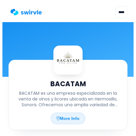
▾
Change language
Sign in
Register
BACATAM
BACATAM es una empresa especializada en la
venta de vinos y licores ubicada en Hermosillo,
Sonora. Ofrecemos una amplia variedad de
productos cuidadosamente seleccionados para
satisfacer los gustos más exigentes, desde vinos
More Info
nacionales e internacionales hasta licores de alta
calidad. Nuestro compromiso es brindar un
servicio personalizado y asesoría experta para