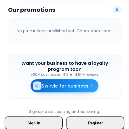
que cada cliente encuentre la bebida ideal para
Our promotions
cualquier ocasión. Visítanos en Av. No Reelección
0
57, Centro, y descubre la mejor experiencia en
vinos y licores en Sonora.
No promotions published yet. Check back soon!
Want your business to have a loyalty
program too?
500+ businesses
·
4.9 ★ · 4.5K+ reviews
Swirvle for business
Sign up to start earning and redeeming.
Sign in
Register